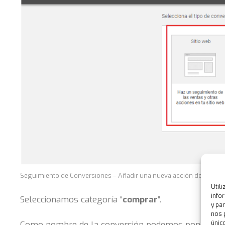
Seguimiento de Conversiones – Añadir una nueva acción de conver
Util
info
Seleccionamos categoría “
comprar
”.
y pa
nos 
único
Como nombre de la conversión podemos poner por 