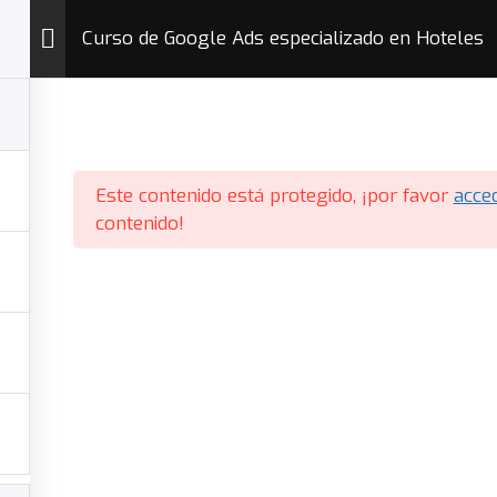
Curso de Google Ads especializado en Hoteles
ursos
¿Quién Soy?
YT Channel
Proto
© 2026 Gabriel Ramis
• Creado con
GeneratePress
Este contenido está protegido, ¡por favor
acce
contenido!