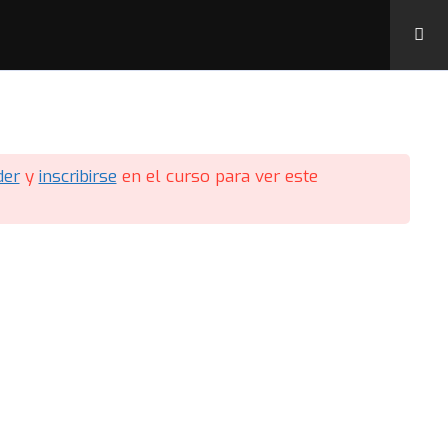
n Labs
Contactar
Mi Perfil
der
y
inscribirse
en el curso para ver este