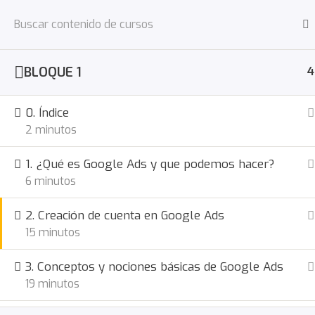
Saltar
al
Blog
C
contenido
BLOQUE 1
4
Inicio
Cursos
Marketing Online
0. Índice
2 minutos
1. ¿Qué es Google Ads y que podemos hacer?
6 minutos
2. Creación de cuenta en Google Ads
15 minutos
3. Conceptos y nociones básicas de Google Ads
19 minutos